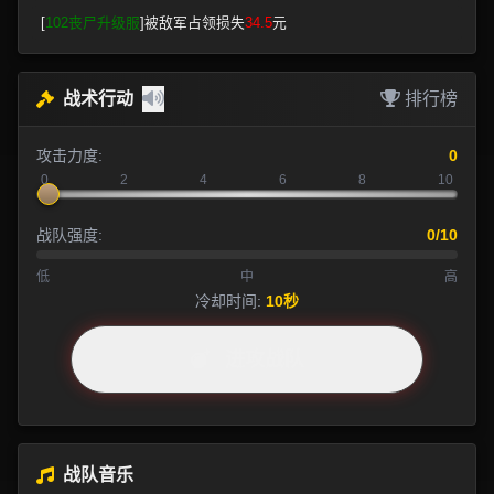
[
102丧尸升级服
]被敌军占领损失
34.5
元
战术行动
排行榜
攻击力度:
0
0
2
4
6
8
10
战队强度:
0/10
低
中
高
冷却时间:
10秒
进攻战队
战队音乐