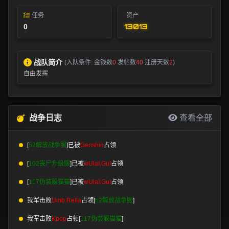
任务
资产
13013
0
战队简介
(入队条件: 金钱数
0
发帖数
40
注册天数
2
)
自由发挥
战争日志
查看全部
[
52解放战争服
]已被
Genshin
占领
[
102丧尸升级服
]已被
wUlaI.GuI
占领
[
117伪装躲猫猫
]已被
wUlaI.GuI
占领
我军击败
Umb.Rella
占领[
52解放战争服
]
我军击败
Kpop
占领[
117伪装躲猫猫
]