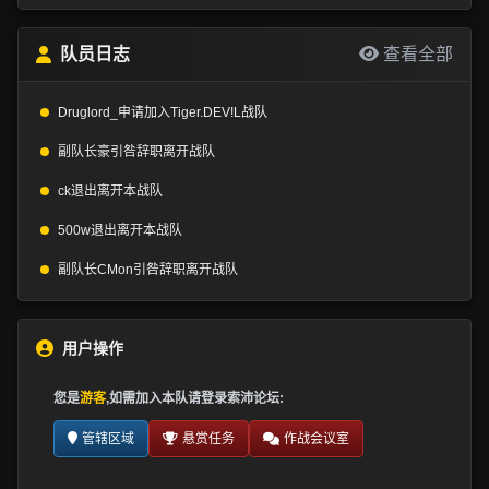
队员日志
查看全部
Druglord_
申请加入
Tiger.DEV!L
战队
副队长
豪
引咎辞职离开战队
ck
退出离开本战队
500w
退出离开本战队
副队长
CMon
引咎辞职离开战队
用户操作
您是
游客
,如需加入本队请
登录索沛论坛
:
管辖区域
悬赏任务
作战会议室