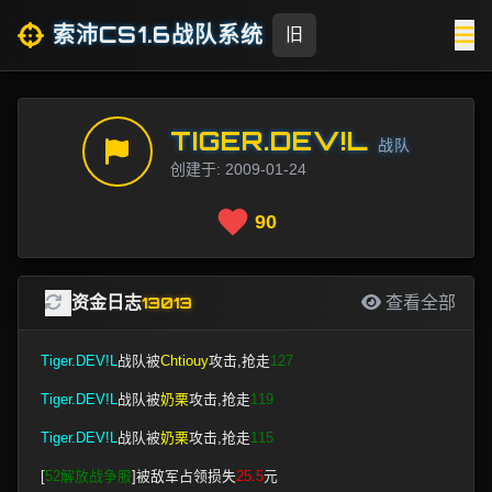
索沛CS1.6战队系统
旧
TIGER.DEV!L
战队
创建于: 2009-01-24
90
资金日志
13013
查看全部
Tiger.DEV!L
战队被
Chtiouy
攻击,抢走
127
Tiger.DEV!L
战队被
奶栗
攻击,抢走
119
Tiger.DEV!L
战队被
奶栗
攻击,抢走
115
[
52解放战争服
]被敌军占领损失
25.5
元